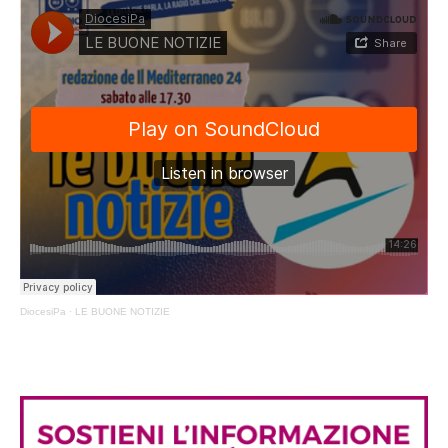
DiocesiPa
·
LE BUONE NOTIZIE