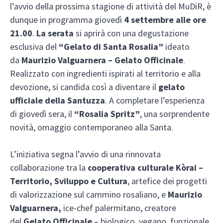
l’avvio della prossima stagione di attività del MuDiR, è
dunque in programma giovedì
4 settembre alle ore
21.00
.
La serata
si aprirà con una degustazione
esclusiva del
“Gelato di Santa Rosalia”
ideato
da
Maurizio Valguarnera – Gelato Officinale
.
Realizzato con ingredienti ispirati al territorio e alla
devozione, si candida così a diventare il
gelato
ufficiale della Santuzza
. A completare l’esperienza
di giovedì sera, il
“Rosalia Spritz”
, una sorprendente
novità, omaggio contemporaneo alla Santa.
L’iniziativa segna l’avvio di una rinnovata
collaborazione tra la
cooperativa culturale Kòrai –
Territorio, Sviluppo e Cultura
, artefice dei progetti
di valorizzazione sul cammino rosaliano, e
Maurizio
Valguarnera,
ice-chef palermitano, creatore
del
Gelato Officinale
– biologico, vegano, funzionale