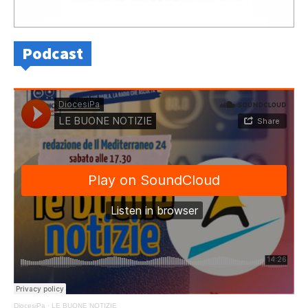
Podcast
DiocesiPa
·
LE BUONE NOTIZIE