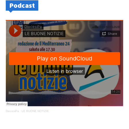
Podcast
DiocesiPa
·
LE BUONE NOTIZIE