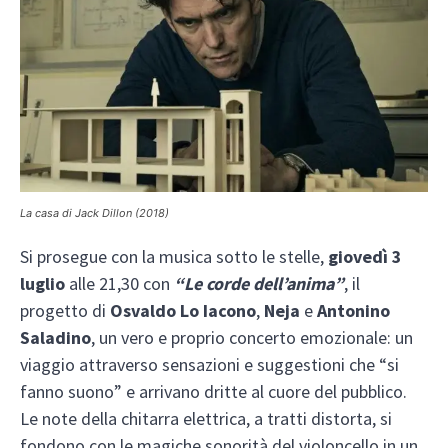
La casa di Jack Dillon (2018)
Si prosegue con la musica sotto le stelle,
giovedì 3
luglio
alle 21,30 con
“Le corde dell’anima”
, il
progetto di
Osvaldo Lo Iacono
,
Neja
e
Antonino
Saladino
, un vero e proprio concerto emozionale: un
viaggio attraverso sensazioni e suggestioni che “si
fanno suono” e arrivano dritte al cuore del pubblico.
Le note della chitarra elettrica, a tratti distorta, si
fondono con le magiche sonorità del violoncello in un