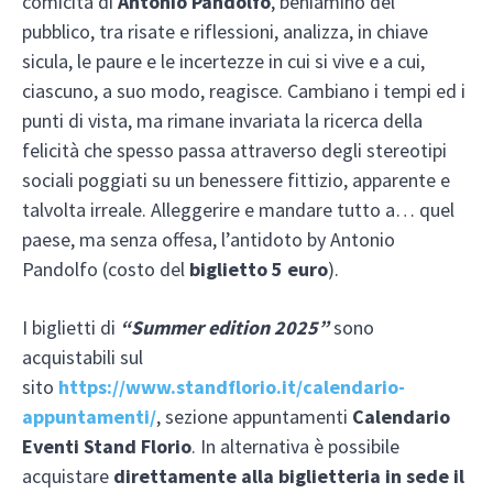
comicità di
Antonio Pandolfo
, beniamino del
pubblico, tra risate e riflessioni, analizza, in chiave
sicula, le paure e le incertezze in cui si vive e a cui,
ciascuno, a suo modo, reagisce. Cambiano i tempi ed i
punti di vista, ma rimane invariata la ricerca della
felicità che spesso passa attraverso degli stereotipi
sociali poggiati su un benessere fittizio, apparente e
talvolta irreale. Alleggerire e mandare tutto a… quel
paese, ma senza offesa, l’antidoto by Antonio
Pandolfo (costo del
biglietto 5 euro
).
I biglietti di
“Summer edition 2025”
sono
acquistabili sul
sito
https://www.standflorio.it/calendario-
appuntamenti/
, sezione appuntamenti
Calendario
Eventi Stand Florio
. In alternativa è possibile
acquistare
direttamente alla biglietteria in sede il