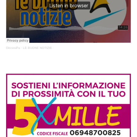
DiocesiPa
·
LE BUONE NOTIZIE