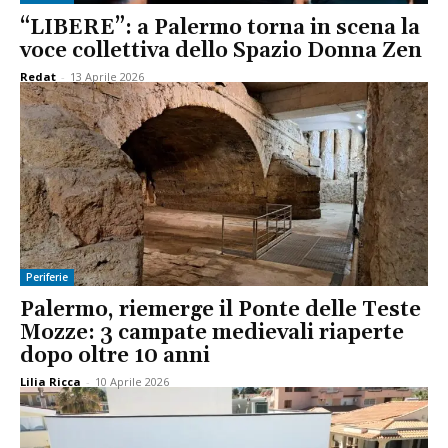
“LIBERE”: a Palermo torna in scena la
voce collettiva dello Spazio Donna Zen
Redat
-
13 Aprile 2026
Periferie
Palermo, riemerge il Ponte delle Teste
Mozze: 3 campate medievali riaperte
dopo oltre 10 anni
Lilia Ricca
-
10 Aprile 2026