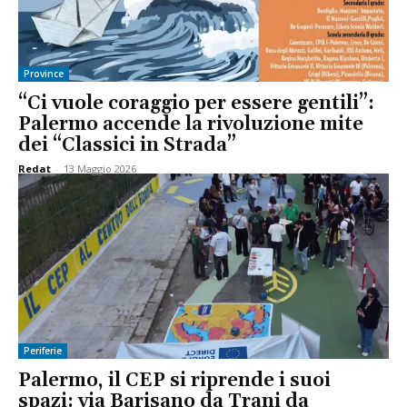
Province
“Ci vuole coraggio per essere gentili”:
Palermo accende la rivoluzione mite
dei “Classici in Strada”
Redat
-
13 Maggio 2026
Periferie
Palermo, il CEP si riprende i suoi
spazi: via Barisano da Trani da