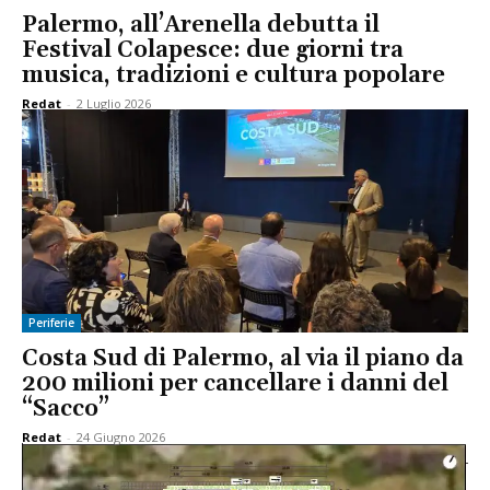
Palermo, all’Arenella debutta il
Festival Colapesce: due giorni tra
musica, tradizioni e cultura popolare
Redat
-
2 Luglio 2026
Periferie
Costa Sud di Palermo, al via il piano da
200 milioni per cancellare i danni del
“Sacco”
Redat
-
24 Giugno 2026