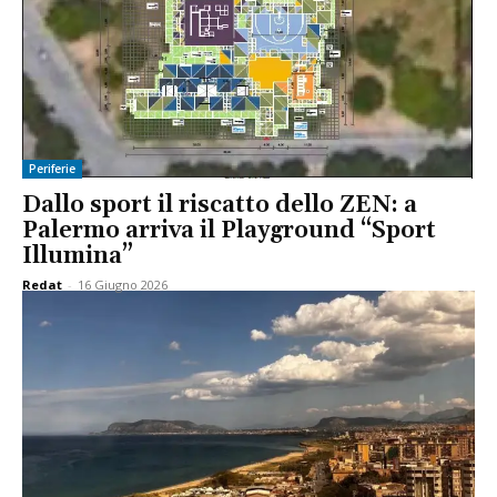
Periferie
Dallo sport il riscatto dello ZEN: a
Palermo arriva il Playground “Sport
Illumina”
Redat
-
16 Giugno 2026