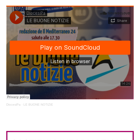
DiocesiPa
·
LE BUONE NOTIZIE