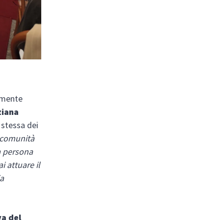
tamente
ziana
 stessa dei
e comunità
la persona
i attuare il
ia
va del