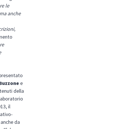
re le
, ma anche
rizioni,
umento
are
e
 presentato
a Buzzone
e
tenuti della
laboratorio
13, il
eativo-
a anche da