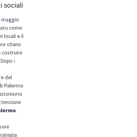
zi sociali
i maggio
rato come
i locali e il
ore stiano
 costruire
. Dopo i
e del
lub Palermo
ciazionismo
attenzione
alermo
.
ssore
trategia