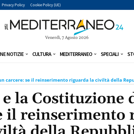
Privacy Policy
Cookie Policy (UE)
Venerdì, 7 Agosto 2026
NE NOTIZIE
CULTURA
MEDITERRANEO
SPECIALI
ST
 un carcere: se il reinserimento riguarda la civiltà della Rep
 e la Costituzione
e il reinserimento 
viltà della Repubbl