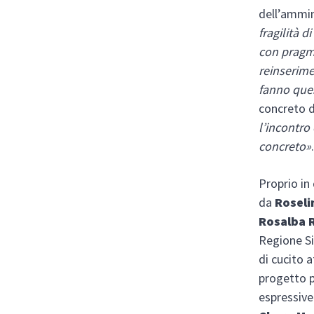
dell’ammin
fragilità 
con pragm
reinserimen
fanno que
concreto d
l’incontro
concreto»
Proprio in 
da
Roseli
Rosalba
Regione Sic
di cucito a
progetto p
espressive