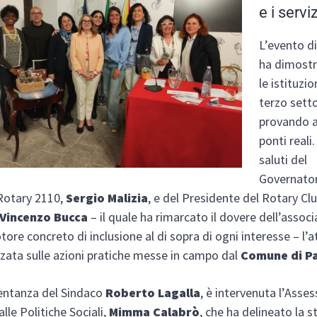
e i servi
L’evento d
ha dimost
le istituzion
terzo sett
provando a
ponti reali
saluti del
Governator
Rotary 2110,
Sergio Malizia
, e del Presidente del Rotary C
Vincenzo Bucca
– il quale ha rimarcato il dovere dell’asso
otore concreto di inclusione al di sopra di ogni interesse – l’
izzata sulle azioni pratiche messe in campo dal
Comune di P
entanza del Sindaco
Roberto Lagalla
, è intervenuta l’Asse
lle Politiche Sociali,
Mimma Calabrò
, che ha delineato la s