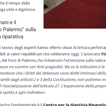
che il tempo della
ga utile e dignitoso.
mani e il
o Palermo” sulla
a riparativa
ti tecnici degli esperti hanno offerto chiavi di lettura perfet
bili ai valori repubblicani che celebriamo oggi. L’avvocata
Ti
, del Foro di Palermo, ha richiamato l’attenzione sulla radice
esso mi scontro con forti pregiudizi. Ma se le istituzioni e l
ndono che i diritti del detenuto sono diritti intrinseci del
ntiti dagli articoli 2 e 3 della Costituzione, non potremo ma
i risocializzazione dell’articolo 27. L’espansione della propr
à spetta a ogni individuo»
.
ilastro fondamentale è il
Centro per la Giustizia Riparati