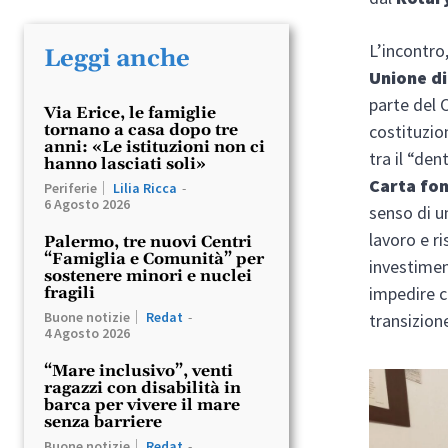
L’incontro
Leggi anche
Unione di
parte del C
Via Erice, le famiglie
tornano a casa dopo tre
costituzion
anni: «Le istituzioni non ci
tra il “den
hanno lasciati soli»
Carta fo
Periferie
Lilia Ricca
-
6 Agosto 2026
senso di u
lavoro e r
Palermo, tre nuovi Centri
“Famiglia e Comunità” per
investimen
sostenere minori e nuclei
impedire c
fragili
Buone notizie
Redat
-
transizione
4 Agosto 2026
“Mare inclusivo”, venti
ragazzi con disabilità in
barca per vivere il mare
senza barriere
Buone notizie
Redat
-