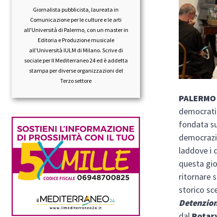
Giornalista pubblicista, laureata in
Comunicazione per le culture e le arti
all'Università di Palermo, con un master in
Editoria e Produzione musicale
all'Università IULM di Milano. Scrive di
sociale per Il Mediterraneo 24 ed è addetta
stampa per diverse organizzazioni del
Terzo settore
PALERM
democratic
fondata su
democrazia
laddove i d
questa gio
ritornare 
storico sc
Detenzion
dal
Rotar