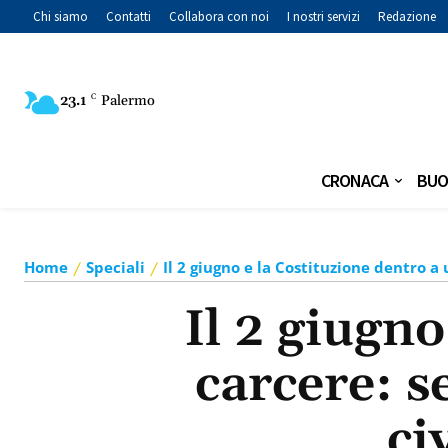
Chi siamo
Contatti
Collabora con noi
I nostri servizi
Redazione
23.1
C
Palermo
CRONACA
BUO
Home
Speciali
Il 2 giugno e la Costituzione dentro a
Il 2 giugno
carcere: s
ci