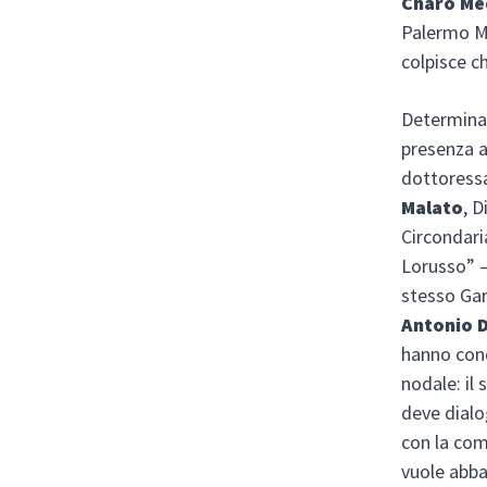
Charo Me
Palermo Mo
colpisce c
Determinan
presenza a
dottores
Malato
, D
Circondari
Lorusso” – 
stesso Gar
Antonio D
hanno con
nodale: il
deve dial
con la com
vuole abba