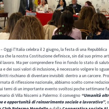
O
– Oggi l’Italia celebra il 2 giugno, la festa di una Repubblica
a che la nostra Costituzione definisce, sin dal suo primo art
l lavoro. Ma per comprendere fino in fondo lo stato di salut
 e dei suoi valori di inclusione, è necessario volgere lo sgu
iritti rischiano di diventare invisibili: dentro a un carcere. Pro
rnata di riflessione nazionale, abbiamo scelto come redazio
sui temi di un importante evento svoltosi poche settimane fa
enario di Villa Niscemi a Palermo: il convegno
“Umanità oltr
e e opportunità di reinserimento sociale e lavorativo”
, 
y Club Palermo Mondello
e dalla
Cooperativa sociale Al