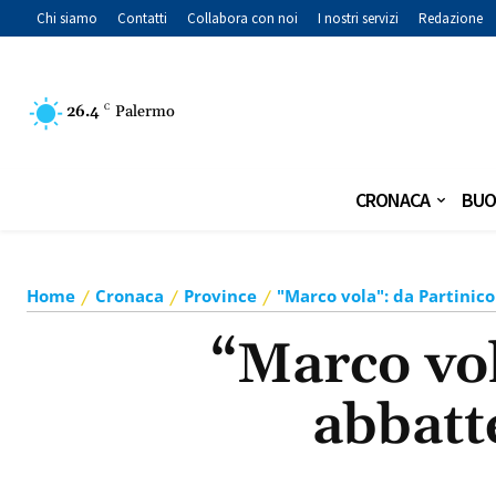
Chi siamo
Contatti
Collabora con noi
I nostri servizi
Redazione
26.4
C
Palermo
CRONACA
BUO
Home
Cronaca
Province
"Marco vola": da Partinico
“Marco vol
abbatte