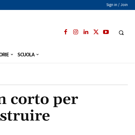
Sign in / Join
ORIE
SCUOLA
n corto per
ostruire