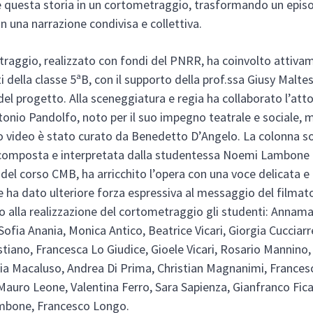
 questa storia in un cortometraggio, trasformando un epis
in una narrazione condivisa e collettiva.
traggio, realizzato con fondi del PNRR, ha coinvolto attiva
i della classe 5ªB, con il supporto della prof.ssa Giusy Malte
del progetto. Alla sceneggiatura e regia ha collaborato l’att
tonio Pandolfo, noto per il suo impegno teatrale e sociale, m
 video è stato curato da Benedetto D’Angelo. La colonna s
 composta e interpretata dalla studentessa Noemi Lambone 
 del corso CMB, ha arricchito l’opera con una voce delicata e
 ha dato ulteriore forza espressiva al messaggio del filma
o alla realizzazione del cortometraggio gli studenti: Annama
Sofia Anania, Monica Antico, Beatrice Vicari, Giorgia Cucciarr
stiano, Francesca Lo Giudice, Gioele Vicari, Rosario Mannino
fia Macaluso, Andrea Di Prima, Christian Magnanimi, Frances
Mauro Leone, Valentina Ferro, Sara Sapienza, Gianfranco Fica
bone, Francesco Longo.