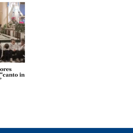
lores
 “canto in
”