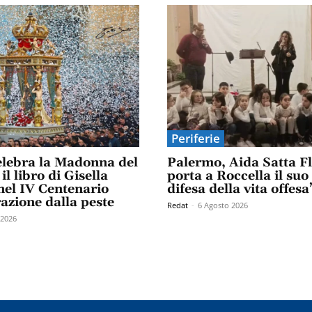
Periferie
elebra la Madonna del
Palermo, Aida Satta F
il libro di Gisella
porta a Roccella il suo
el IV Centenario
difesa della vita offesa
razione dalla peste
Redat
-
6 Agosto 2026
 2026