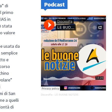
Podcast
a” di
il primo
IAS in
è stata
uo valore
ne usata da
o semplice
tto e
rcorso
chino
volare”
i
ni di San
DiocesiPa
·
LE BUONE NOTIZIE
me a quelli
lontà di