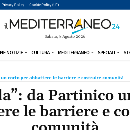
Privacy Policy
Cookie Policy (UE)
Sabato, 8 Agosto 2026
NE NOTIZIE
CULTURA
MEDITERRANEO
SPECIALI
ST
 un corto per abbattere le barriere e costruire comunità
a”: da Partinico u
re le barriere e c
comunità