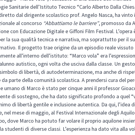
gie Sanitarie dell’Istituto Tecnico “Carlo Alberto Dalla Chies
 diretto dal dirigente scolastico prof. Angelo Nasca, ha vinto 
zionale al concorso
“Abbattiamo le barriere”
, promosso da A
ione con Educazione Digitale e Giffoni Film Festival. L’opera 
er la sua qualità tecnica e narrativa, ma soprattutto per il s
rmativo. Il progetto trae origine da un episodio reale vissuto
mente all’interno dell’istituto: “Marco vola” era l’espressio
alunno autistico, ogni volta che usciva dalla classe. Un gest
simbolo di libertà, di autodeterminazione, ma anche di rispe
 da parte della comunità scolastica. A prendersi cura del pe
 e umano di Marco è stato per cinque anni il professor Gioac
cente di sostegno, che ha dato significato profondo a quel “
mo di libertà gentile e inclusione autentica. Da qui, l’idea d
e, nel mese di maggio, al Festival Internazionale degli Aquilo
po, dove Marco ha potuto far volare il proprio aquilone insie
da studenti di diverse classi. L’esperienza ha dato vita alla vo