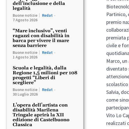
dell’inclusione e della
Biotecnolo
legalità
Partinico,
Buone notizie
Redat
-
7 Agosto 2026
premio na
collaboraz
“Mare inclusivo”, venti
ragazzi con disabilità in
premiata p
barca per vivere il mare
civile e fo
senza barriere
quotidiana
Buone notizie
Redat
-
1 Agosto 2026
Marco, un 
Scuola e legalità, dalla
diventato 
Regione 1,5 milioni per 108
attenzione
progetti “Liberi di
scegliere”
scolastico
Buone notizie
Redat
-
Salvia, do
30 Luglio 2026
come sinoni
L’opera dell’artista con
partecipar
disabilità Marilena
Vito Lo Ca
Tringale aprirà la XII
edizione di Castelbuono
realizzati 
Classica