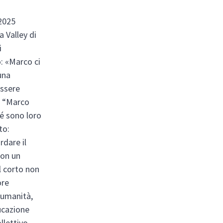
 2025
a Valley di
i
o: «Marco ci
una
essere
. “Marco
hé sono loro
to:
rdare il
con un
l corto non
ore
 umanità,
ucazione
llettivo,