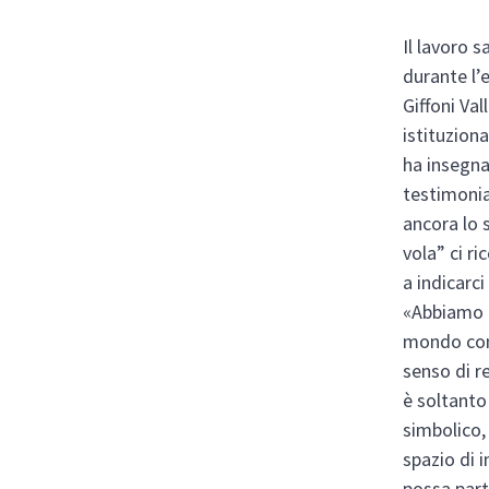
Il lavoro 
durante l’
Giffoni Va
istituziona
ha insegna
testimonia
ancora lo 
vola” ci ri
a indicarc
«Abbiamo l
mondo con 
senso di r
è soltanto
simbolico,
spazio di 
possa part