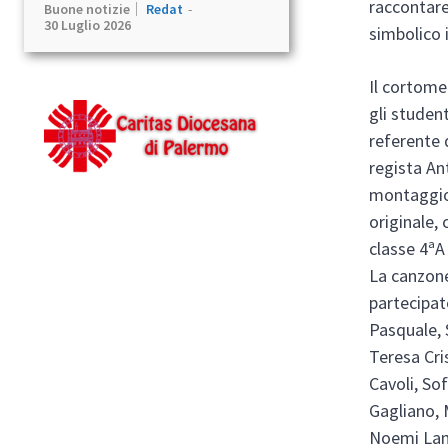
raccontare
Buone notizie
Redat
-
30 Luglio 2026
simbolico 
Il cortome
gli student
referente 
regista An
montaggio
originale,
classe 4ªA
La canzone
partecipat
Pasquale, 
Teresa Cri
Cavoli, So
Gagliano, 
Noemi Lam