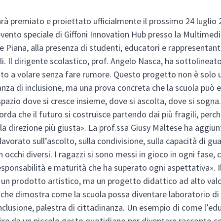
sarà premiato e proiettato ufficialmente il prossimo 24 luglio
evento speciale di Giffoni Innovation Hub presso la Multimedi
lle Piana, alla presenza di studenti, educatori e rappresentant
li. Il dirigente scolastico, prof. Angelo Nasca, ha sottolineat
to a volare senza fare rumore. Questo progetto non è solo 
nza di inclusione, ma una prova concreta che la scuola può 
spazio dove si cresce insieme, dove si ascolta, dove si sogna
corda che il futuro si costruisce partendo dai più fragili, perc
i la direzione più giusta». La prof.ssa Giusy Maltese ha aggiun
avorato sull’ascolto, sulla condivisione, sulla capacità di gua
occhi diversi. I ragazzi si sono messi in gioco in ogni fase, 
esponsabilità e maturità che ha superato ogni aspettativa». I
 un prodotto artistico, ma un progetto didattico ad alto val
 che dimostra come la scuola possa diventare laboratorio di
inclusione, palestra di cittadinanza. Un esempio di come l’ed
ire da un piccolo gesto quotidiano per diventare racconto co