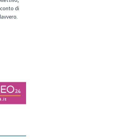
cconto di
davvero.