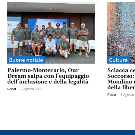
Buone notizie
Cultura
Palermo-Montecarlo, Our
Sciacca c
Dream salpa con l’equipaggio
Soccorso: 
dell’inclusione e della legalità
Mondino n
della libe
Redat
-
7 Agosto 2026
Redat
-
6 Agosto