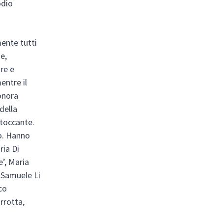
odio
mente tutti
se,
ore e
entre il
onora
della
 toccante.
to. Hanno
ria Di
e’, Maria
, Samuele Li
co
rrotta,