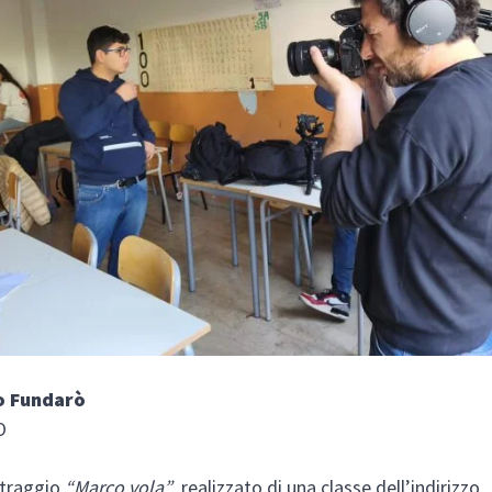
o Fundarò
O
etraggio
“Marco vola”
, realizzato di una classe dell’indirizzo