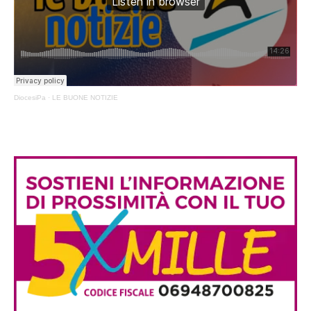
DiocesiPa
·
LE BUONE NOTIZIE