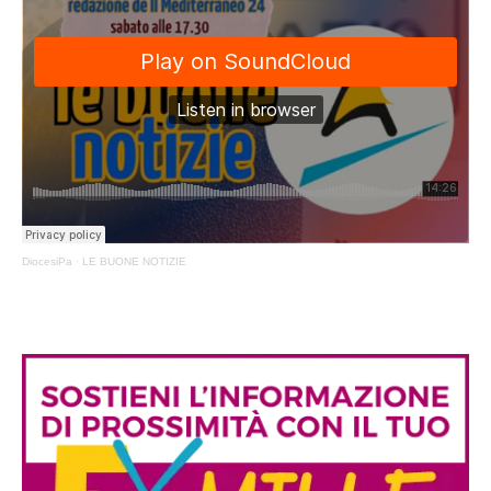
DiocesiPa
·
LE BUONE NOTIZIE