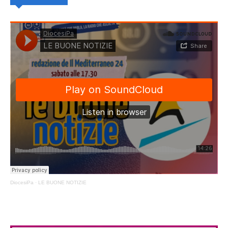
DiocesiPa
·
LE BUONE NOTIZIE