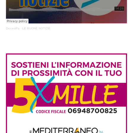
DiocesiPa
·
LE BUONE NOTIZIE