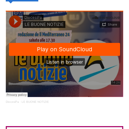
DiocesiPa
·
LE BUONE NOTIZIE