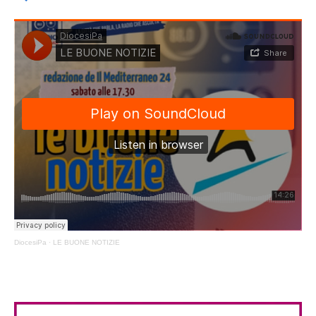
DiocesiPa
·
LE BUONE NOTIZIE