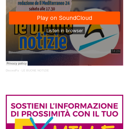
DiocesiPa
·
LE BUONE NOTIZIE