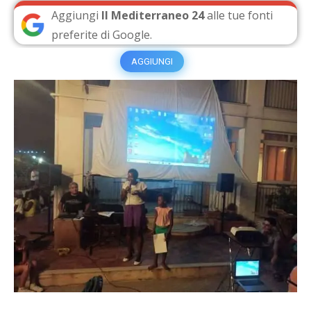
Aggiungi
Il Mediterraneo 24
alle tue fonti
preferite di Google.
AGGIUNGI