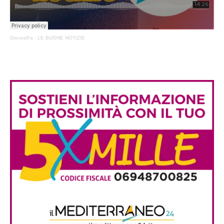
DiocesiPa
·
LE BUONE NOTIZIE