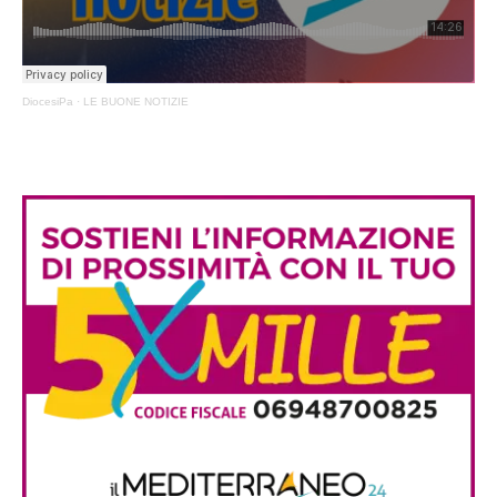
DiocesiPa
·
LE BUONE NOTIZIE