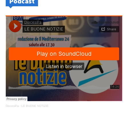
Podcast
DiocesiPa
·
LE BUONE NOTIZIE