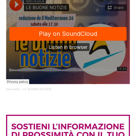
DiocesiPa
·
LE BUONE NOTIZIE