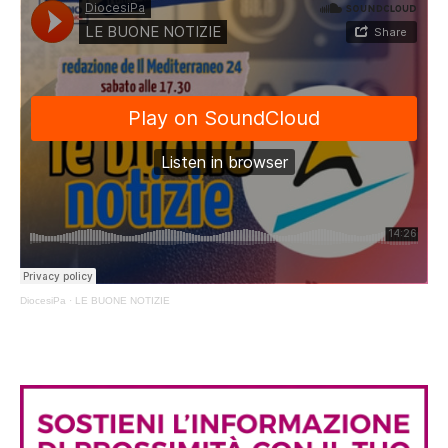
DiocesiPa
·
LE BUONE NOTIZIE