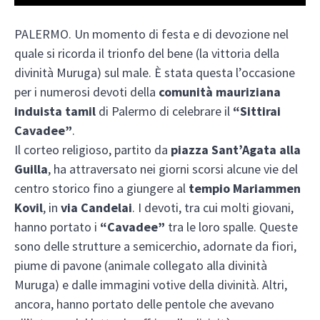
PALERMO. Un momento di festa e di devozione nel
quale si ricorda il trionfo del bene (la vittoria della
divinità Muruga) sul male. È stata questa l’occasione
per i numerosi devoti della
comunità mauriziana
induista tamil
di Palermo di celebrare il
“Sittirai
Cavadee”
.
Il corteo religioso, partito da
piazza Sant’Agata alla
Guilla
, ha attraversato nei giorni scorsi alcune vie del
centro storico fino a giungere al
tempio Mariammen
Kovil
, in
via Candelai
. I devoti, tra cui molti giovani,
hanno portato i
“Cavadee”
tra le loro spalle. Queste
sono delle strutture a semicerchio, adornate da fiori,
piume di pavone (animale collegato alla divinità
Muruga) e dalle immagini votive della divinità. Altri,
ancora, hanno portato delle pentole che avevano