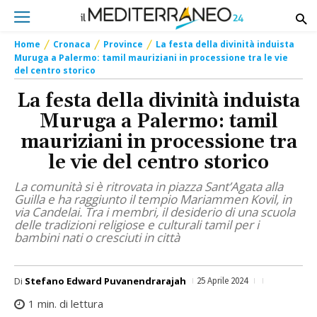
Home
Cronaca
Province
La festa della divinità induista
Muruga a Palermo: tamil mauriziani in processione tra le vie
del centro storico
La festa della divinità induista
Muruga a Palermo: tamil
mauriziani in processione tra
le vie del centro storico
La comunità si è ritrovata in piazza Sant’Agata alla
Guilla e ha raggiunto il tempio Mariammen Kovil, in
via Candelai. Tra i membri, il desiderio di una scuola
delle tradizioni religiose e culturali tamil per i
bambini nati o cresciuti in città
Di
Stefano Edward Puvanendrarajah
25 Aprile 2024
1
min. di lettura