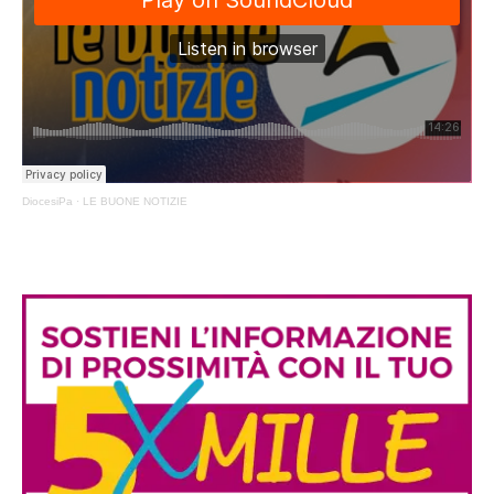
DiocesiPa
·
LE BUONE NOTIZIE