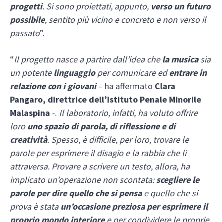
progetti
. Si sono proiettati, appunto,
verso un futuro
possibile
, sentito più vicino e concreto e non verso il
passato
”.
“
Il progetto nasce a partire dall’idea che
la musica
sia
un potente
linguaggio
per comunicare ed
entrare in
relazione con i giovani
– ha affermato
Clara
Pangaro, direttrice dell’Istituto Penale Minorile
Malaspina
-.
Il laboratorio, infatti, ha voluto offrire
loro
uno spazio di parola, di riflessione e di
creatività
. Spesso, è difficile, per loro, trovare le
parole per esprimere il disagio e la rabbia che li
attraversa. Provare a scrivere un testo, allora, ha
implicato un’operazione non scontata:
scegliere le
parole per dire quello che si pensa
e quello che si
prova è stata
un’occasione preziosa per esprimere il
proprio mondo interiore
e per condividere le proprie