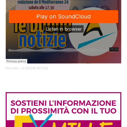
DiocesiPa
·
LE BUONE NOTIZIE