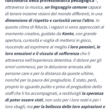
funzionaria della professionalità pedagogica
-,
attraverso la musica,
un linguaggio comune
capace
di tenere insieme visioni del mondo differenti, in una
dimensione di rispetto e curiosità verso l’altro
. In
questo clima di fiducia, i ragazzi si sono approcciati al
momento creativo, guidato da
Kento
, con grande
apertura, curiosità e voglia di mettersi in gioco,
riuscendo ad esprimere al meglio
i loro pensieri, le
loro emozioni e il vissuto di sofferenza
che li
attraversa nell’esperienza detentiva. Il dolore per gli
errori commessi, per la delusione arrecata alle
persone care e per la distanza da queste ultime,
nonché per la paura del pregiudizio. È stato, però,
proprio lo sguardo pulito e privo di pregiudizio dello
staff che li ha accompagnati, a restituirgli
la speranza
di poter essere visti
, non solo per i loro reati e per i
loro sbagli, ma
per la bellezza delle loro aspirazioni e