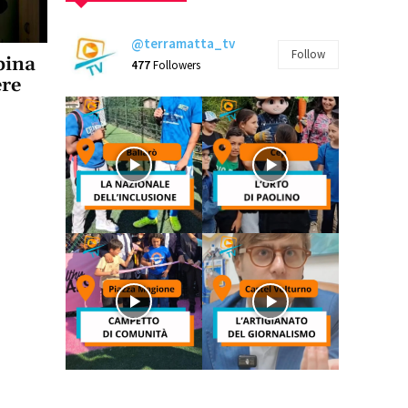
@terramatta_tv
Follow
pina
477
Followers
ere