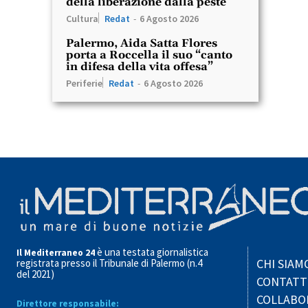
della liberazione dalla peste
Cultura
Redat
-
6 Agosto 2026
Palermo, Aida Satta Flores
porta a Roccella il suo “canto
in difesa della vita offesa”
Periferie
Redat
-
6 Agosto 2026
è una testata giornalistica
Il Mediterraneo 24
CHI SIAM
registrata presso il Tribunale di Palermo (n.4
del 2021)
CONTATT
COLLABO
Direttore responsabile: