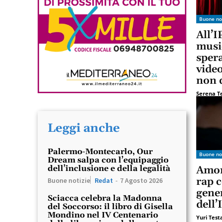
Buone no
All’
musi
spera
vide
non 
Serena T
Leggi anche
Palermo-Montecarlo, Our
Buone no
Dream salpa con l’equipaggio
dell’inclusione e della legalità
Amor
rap c
Buone notizie
Redat
-
7 Agosto 2026
gener
Sciacca celebra la Madonna
dell’
del Soccorso: il libro di Gisella
Mondino nel IV Centenario
Yuri Tes