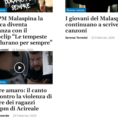
tizie
Buone notizie
IPM Malaspina la
I giovani del Malas
ca diventa
continuano a scriv
nza con il
canzoni
oclip “Le tempeste
Serena Termini
-
23 Febbraio 2024
durano per sempre”
ermini
-
26 Maggio 2026
tizie
e amaro: il canto
ontro la violenza di
e dei ragazzi
Ipm di Acireale
taverde
-
20 Febbraio 2024