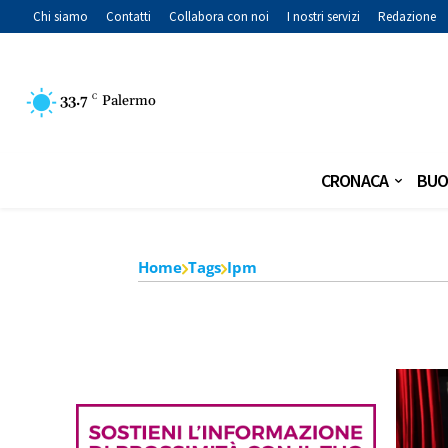
Chi siamo
Contatti
Collabora con noi
I nostri servizi
Redazione
33.7
C
Palermo
CRONACA
BUO
Home
Tags
Ipm