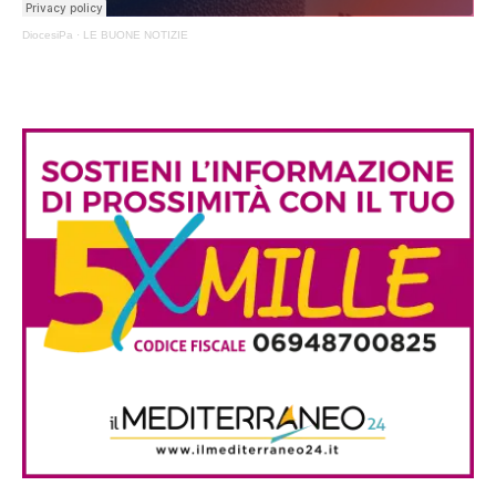
DiocesiPa
·
LE BUONE NOTIZIE