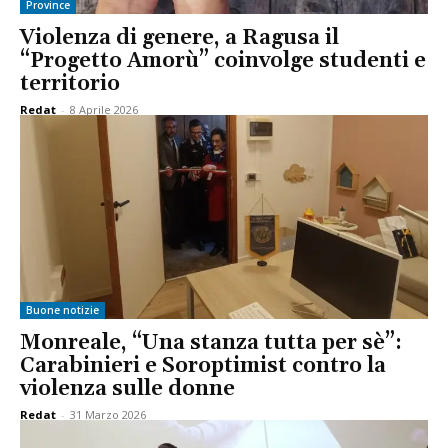
Province
Violenza di genere, a Ragusa il
“Progetto Amorù” coinvolge studenti e
territorio
Redat
-
8 Aprile 2026
Buone notizie
Monreale, “Una stanza tutta per sè”:
Carabinieri e Soroptimist contro la
violenza sulle donne
Redat
-
31 Marzo 2026