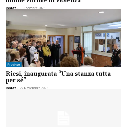
donne vittime di violenza
Redat
-
9 Dicembre 2025
Province
Riesi, inaugurata “Una stanza tutta
per sé”
Redat
-
29 Novembre 2025