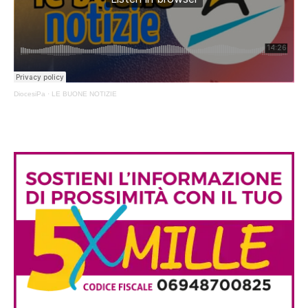
DiocesiPa
·
LE BUONE NOTIZIE