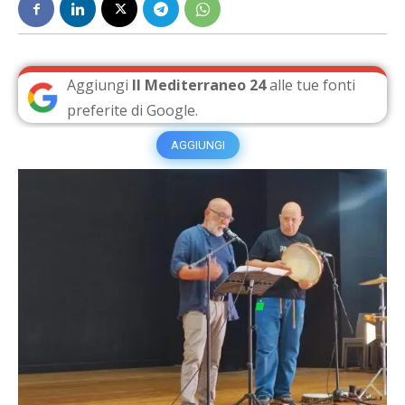
Aggiungi
Il Mediterraneo 24
alle tue fonti
preferite di Google.
AGGIUNGI