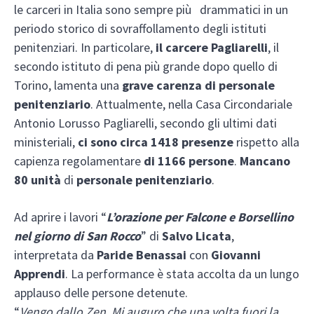
le carceri in Italia sono sempre più drammatici in un
periodo storico di sovraffollamento degli istituti
penitenziari. In particolare,
il carcere Pagliarelli
, il
secondo istituto di pena più grande dopo quello di
Torino, lamenta una
grave carenza di personale
penitenziario
. Attualmente, nella Casa Circondariale
Antonio Lorusso Pagliarelli, secondo gli ultimi dati
ministeriali,
ci sono circa 1418 presenze
rispetto alla
capienza regolamentare
di 1166 persone
.
Mancano
80 unità
di
personale penitenziario
.
Ad aprire i lavori “
L’orazione per Falcone e Borsellino
nel giorno di San Rocco
” di
Salvo Licata
,
interpretata da
Paride Benassai
con
Giovanni
Apprendi
. La performance è stata accolta da un lungo
applauso delle persone detenute.
“
Vengo dallo Zen. Mi auguro che una volta fuori la