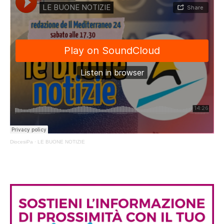
DiocesiPa
·
LE BUONE NOTIZIE