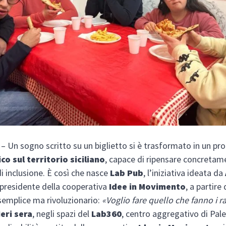
O
– Un sogno scritto su un biglietto si è trasformato in un pr
ico sul territorio siciliano
, capace di ripensare concretame
i inclusione. È così che nasce
Lab Pub
, l’iniziativa ideata da
 presidente della cooperativa
Idee in Movimento
, a partire
semplice ma rivoluzionario:
«Voglio fare quello che fanno i r
Ieri sera
, negli spazi del
Lab360
, centro aggregativo di Pal