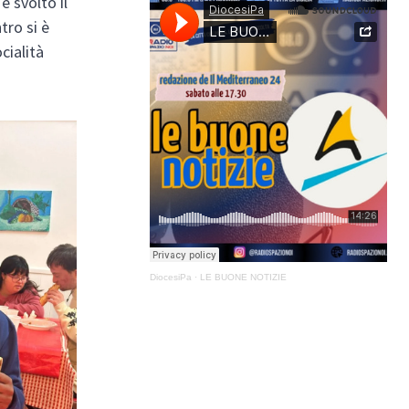
i è svolto il
tro si è
cialità
DiocesiPa
·
LE BUONE NOTIZIE