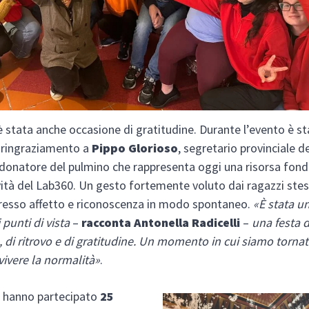
è stata anche occasione di gratitudine. Durante l’evento è st
 ringraziamento a
Pippo Glorioso
, segretario provinciale d
 donatore del pulmino che rappresenta oggi una risorsa fo
ività del Lab360. Un gesto fortemente voluto dai ragazzi stes
resso affetto e riconoscenza in modo spontaneo.
«È stata u
 punti di vista
–
racconta Antonella Radicelli
–
una festa d
, di ritrovo e di gratitudine. Un momento in cui siamo tornati
vivere la normalità»
.
a hanno partecipato
25