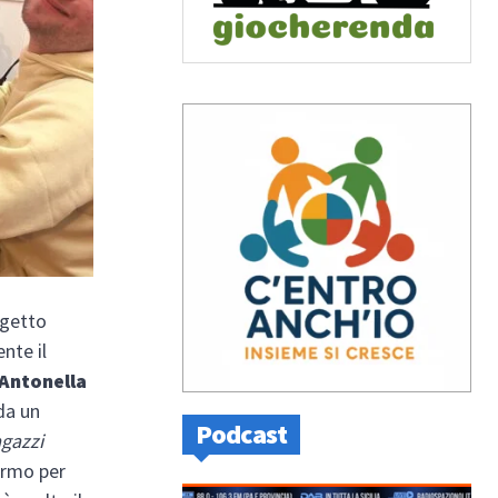
ogetto
nte il
Antonella
 da un
Podcast
agazzi
ermo per