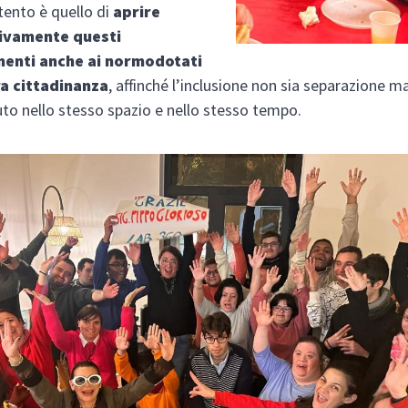
ntento è quello di
aprire
ivamente questi
enti anche ai normodotati
era cittadinanza
, affinché l’inclusione non sia separazione m
suto nello stesso spazio e nello stesso tempo.