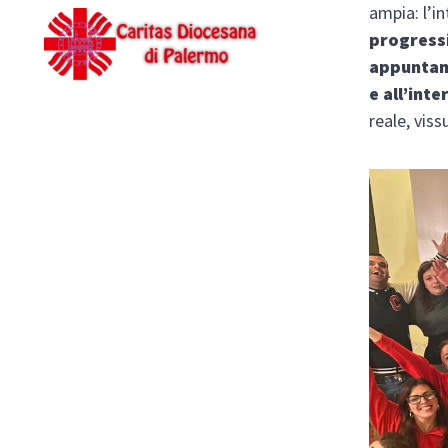
ampia: l’i
progress
appuntam
e all’int
reale, vis