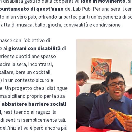
n disabilità gestito dalla cooperativa
Idee in Movimento
, s
puntamento di quest’anno
del Lab Pub. Per una sera il cen
o in un vero pub, offrendo ai partecipanti un’esperienza di so
atta di musica, ballo, giochi, convivialità e condivisione.
nasce con l’obiettivo di
e ai
giovani con disabilità
di
erienze quotidiane spesso
scire la sera, incontrarsi,
 ballare, bere un cocktail
o) in un contesto sicuro e
e. Un progetto che si distingue
ma siciliano proprio per la sua
i
abbattere barriere sociali
i
, restituendo ai ragazzi la
 di sentirsi semplicemente tali.
dell’iniziativa è però ancora più