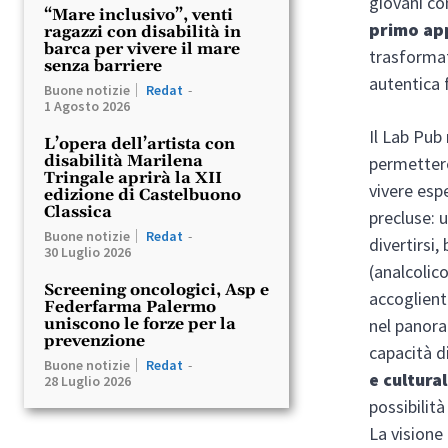
giovani co
“Mare inclusivo”, venti
primo ap
ragazzi con disabilità in
barca per vivere il mare
trasformat
senza barriere
autentica f
Buone notizie
Redat
-
1 Agosto 2026
Il Lab Pub 
L’opera dell’artista con
disabilità Marilena
permetter
Tringale aprirà la XII
vivere esp
edizione di Castelbuono
Classica
precluse: u
Buone notizie
Redat
-
divertirsi,
30 Luglio 2026
(analcolic
Screening oncologici, Asp e
accoglient
Federfarma Palermo
nel panora
uniscono le forze per la
prevenzione
capacità d
Buone notizie
Redat
-
e cultural
28 Luglio 2026
possibilità
La visione 