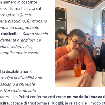
un numero in costante
e conferma l’unicità e il
 progetto.
«Questi
nti piacciono, funzionano
ono a un bisogno reale
–
Radicelli
–.
Siamo stanchi,
damente orgogliosi. La
lla è vederli felici,
, semplicemente essere
 la disabilità non è
ta:
«Qui la disabilità non
 lasciamo a chi vuole
e. Noi crediamo solo
sione»
. Lab Pub si conferma così come
un modello innovat
icilia
, capace di trasformare i luoghi, le relazioni e il modo s