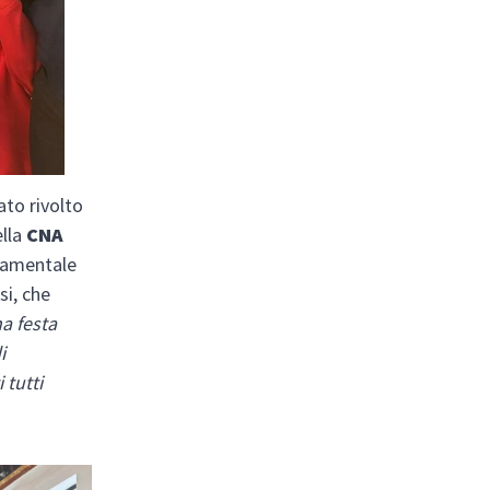
ato rivolto
ella
CNA
ndamentale
si, che
na festa
i
 tutti