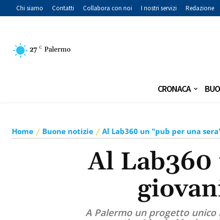
Chi siamo
Contatti
Collabora con noi
I nostri servizi
Redazione
27
C
Palermo
CRONACA
BUO
Home
Buone notizie
Al Lab360 un "pub per una sera" 
Al Lab360 
giovani
A Palermo un progetto unico in