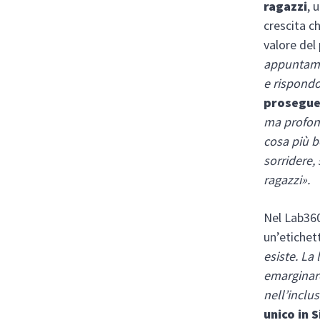
ragazzi
, 
crescita ch
valore del
appuntame
e rispond
prosegue 
ma profon
cosa più be
sorridere
ragazzi».
Nel Lab360
un’etichet
esiste. La
emarginar
nell’inclu
unico in S