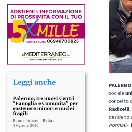
Leggi anche
PALERM
sociale
un
Palermo, tre nuovi Centri
concetto d
“Famiglia e Comunità” per
Radicelli
,
sostenere minori e nuclei
fragili
desiderio 
Buone notizie
Redat
-
normali»
.
4 Agosto 2026