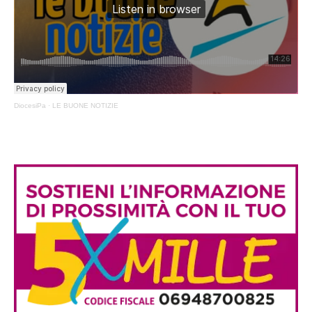
DiocesiPa
·
LE BUONE NOTIZIE