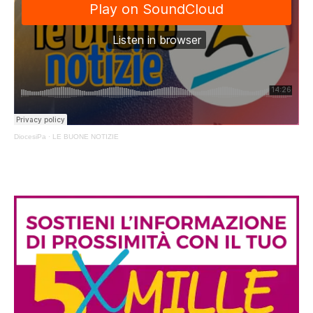
DiocesiPa
·
LE BUONE NOTIZIE