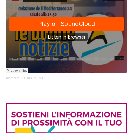
DiocesiPa
·
LE BUONE NOTIZIE