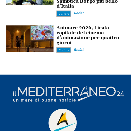
Sambuca Borgo più bello
d’Italia
Redat
Cultura
Animare 2026, Licata
capitale del cinema
d’animazione per quattro
giorni
Redat
Cultura