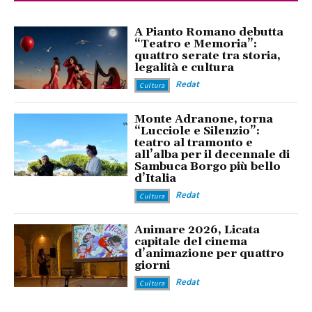
A Pianto Romano debutta
“Teatro e Memoria”:
quattro serate tra storia,
legalità e cultura
Redat
Cultura
Monte Adranone, torna
“Lucciole e Silenzio”:
teatro al tramonto e
all’alba per il decennale di
Sambuca Borgo più bello
d’Italia
Redat
Cultura
Animare 2026, Licata
capitale del cinema
d’animazione per quattro
giorni
Redat
Cultura