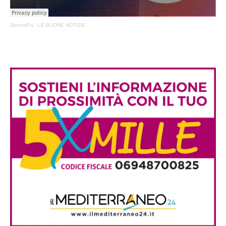
DiocesiPa
·
LE BUONE NOTIZIE