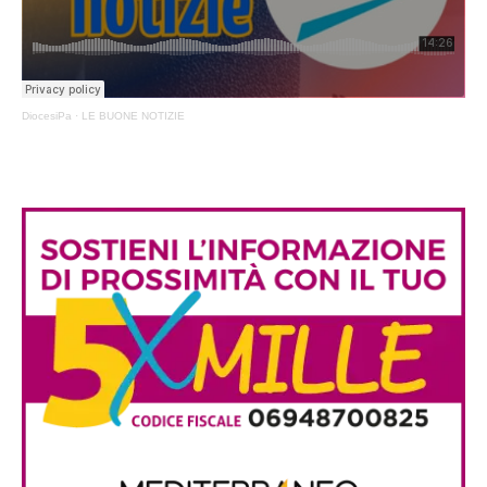
DiocesiPa
·
LE BUONE NOTIZIE