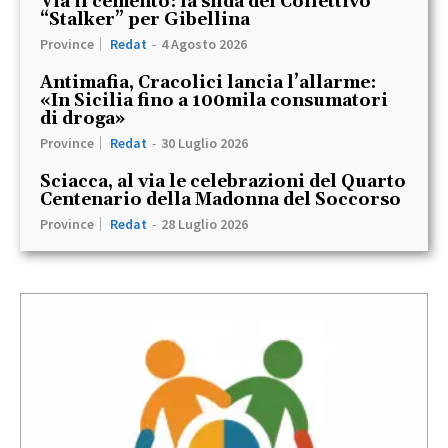
Via il cemento: la sfida del Collettivo
“Stalker” per Gibellina
Province
Redat
-
4 Agosto 2026
Antimafia, Cracolici lancia l’allarme:
«In Sicilia fino a 100mila consumatori
di droga»
Province
Redat
-
30 Luglio 2026
Sciacca, al via le celebrazioni del Quarto
Centenario della Madonna del Soccorso
Province
Redat
-
28 Luglio 2026