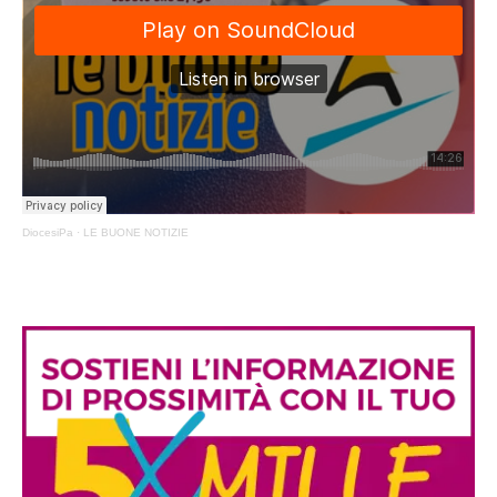
DiocesiPa
·
LE BUONE NOTIZIE