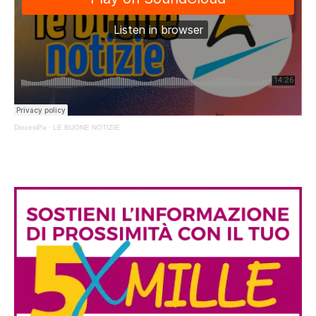
DiocesiPa
·
LE BUONE NOTIZIE