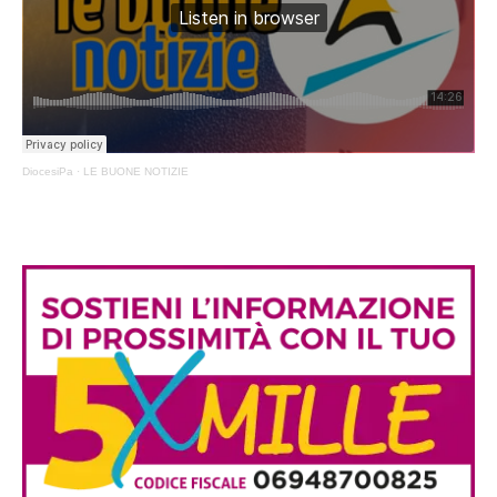
DiocesiPa
·
LE BUONE NOTIZIE