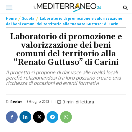
Home
Scuola
Laboratorio di promozione e valorizzazione
dei beni comuni del territorio alla “Renato Guttuso” di Carini
Laboratorio di promozione e
valorizzazione dei beni
comuni del territorio alla
“Renato Guttuso” di Carini
Il progetto si propone di dar voce alle realtà locali
perché relazionandosi tra loro possano creare una
ricchezza di occasioni ed eventi formativi
3
min. di lettura
Di
Redat
9 Giugno 2023