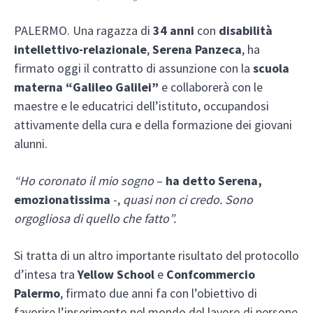
PALERMO. Una ragazza di
34 anni
con
disabilità
intellettivo-relazionale
,
Serena Panzeca
, ha
firmato oggi il contratto di assunzione con la
scuola
materna “Galileo Galilei”
e collaborerà con le
maestre e le educatrici dell’istituto, occupandosi
attivamente della cura e della formazione dei giovani
alunni.
“Ho coronato il mio sogno
–
ha detto Serena,
emozionatissima
-,
quasi non ci credo. Sono
orgogliosa di quello che fatto”.
Si tratta di un altro importante risultato del protocollo
d’intesa tra
Yellow School
e
Confcommercio
Palermo
, firmato due anni fa con l’obiettivo di
favorire l’inserimento nel mondo del lavoro di persone