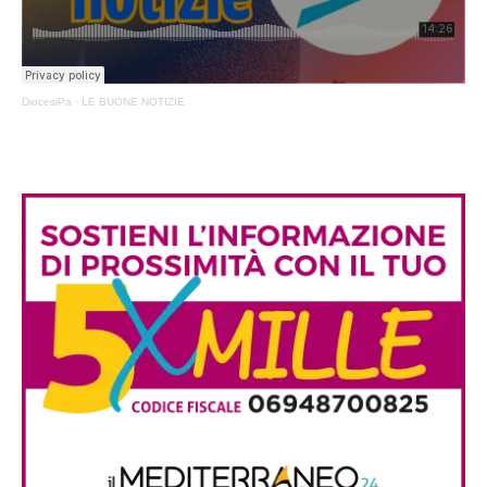
DiocesiPa
·
LE BUONE NOTIZIE