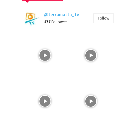
@terramatta_tv
Follow
477
Followers