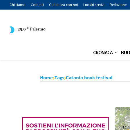
Chi siamo
Contatti
Collabora con noi
I nostri servizi
Redazione
25.9
C
Palermo
CRONACA
BUO
Home
Tags
Catania book festival