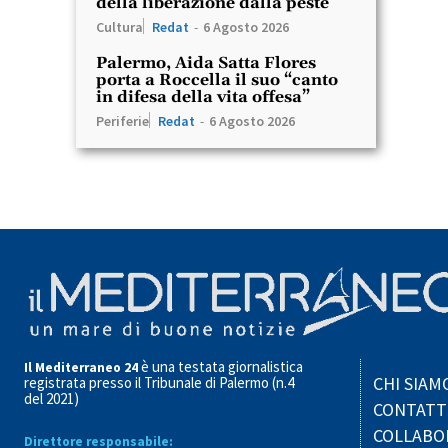
della liberazione dalla peste
Cultura
Redat
-
6 Agosto 2026
Palermo, Aida Satta Flores
porta a Roccella il suo “canto
in difesa della vita offesa”
Periferie
Redat
-
6 Agosto 2026
è una testata giornalistica
Il Mediterraneo 24
CHI SIAM
registrata presso il Tribunale di Palermo (n.4
del 2021)
CONTATT
COLLABO
Direttore responsabile: