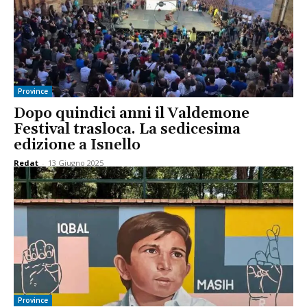
Province
Dopo quindici anni il Valdemone
Festival trasloca. La sedicesima
edizione a Isnello
Redat
-
13 Giugno 2025
Province