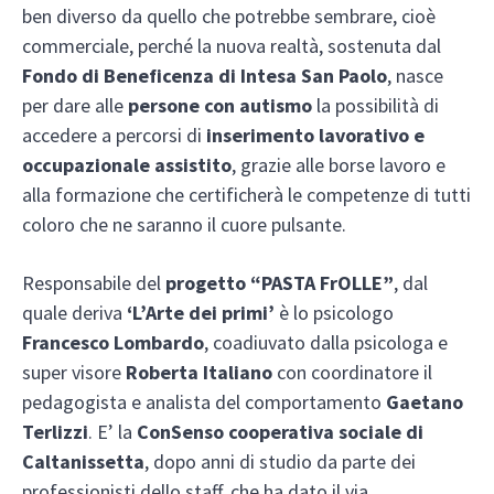
ben diverso da quello che potrebbe sembrare, cioè
commerciale, perché la nuova realtà, sostenuta dal
Fondo di Beneficenza di Intesa San Paolo
, nasce
per dare alle
persone con autismo
la possibilità di
accedere a percorsi di
inserimento lavorativo e
occupazionale assistito
, grazie alle borse lavoro e
alla formazione che certificherà le competenze di tutti
coloro che ne saranno il cuore pulsante.
Responsabile del
progetto “PASTA FrOLLE”
, dal
quale deriva
‘L’Arte dei primi’
è lo psicologo
Francesco Lombardo
, coadiuvato dalla psicologa e
super visore
Roberta Italiano
con coordinatore il
pedagogista e analista del comportamento
Gaetano
Terlizzi
. E’ la
ConSenso cooperativa sociale di
Caltanissetta
, dopo anni di studio da parte dei
professionisti dello staff, che ha dato il via