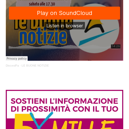
DiocesiPa
·
LE BUONE NOTIZIE