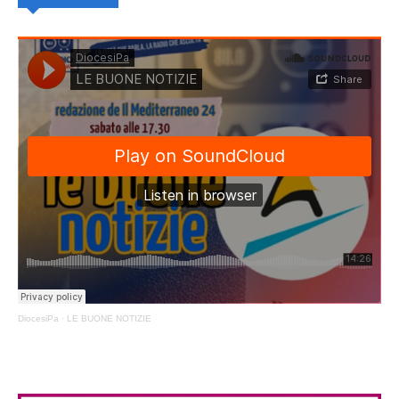
DiocesiPa
·
LE BUONE NOTIZIE