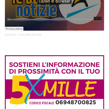
DiocesiPa
·
LE BUONE NOTIZIE