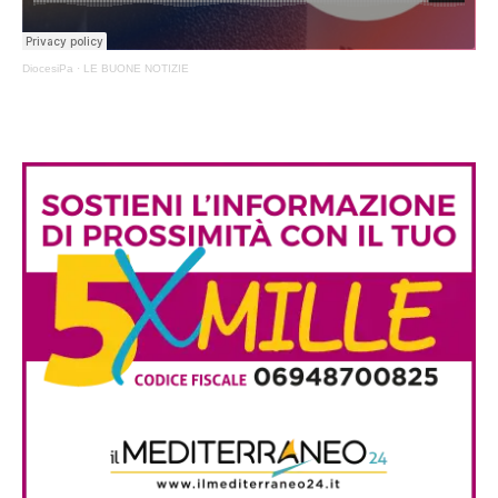
DiocesiPa
·
LE BUONE NOTIZIE