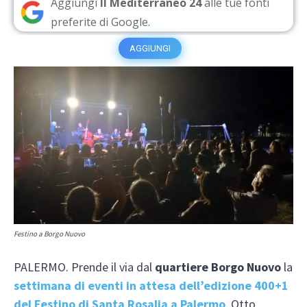
Aggiungi
Il Mediterraneo 24
alle tue fonti
preferite di Google.
AGGIUNGI
Festino a Borgo Nuovo
PALERMO. Prende il via dal
quartiere Borgo Nuovo
la
settimana di eventi in attesa dell’edizione 400+1
del Festino di Santa Rosalia a Palermo
. Otto