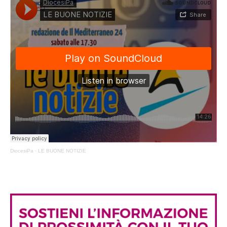
DiocesiPa
·
LE BUONE NOTIZIE