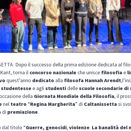
TTA. Dopo il successo della prima edizione dedicata al fil
ant, torna il
concorso nazionale
che unisce
filosofia
e
l
ivo
quest’anno
dedicato
alla
filosofa Hannah Arendt
,l’in
e
studentesse
e agli
studenti
delle
scuole secondarie di
n occasione della
Giornata Mondiale della Filosofia
, il pr
e
nel
teatro
“
Regina Margherita
” di
Caltanissetta
si svo
a
di
premiazione
.
 dal titolo “
Guerre, genocidi
,
violenze
.
La banalità del 