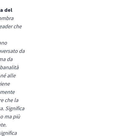
ia del
 ombra
leader che
cono
aversato da
 ma da
“banalità
né alle
viene
cemente
re che la
. Significa
no ma più
te.
ignifica