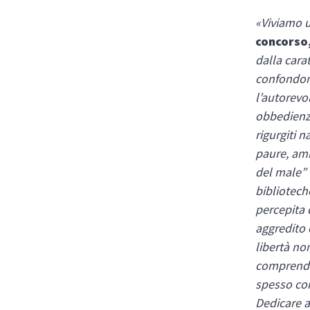
«Viviamo 
concorso
dalla car
confondono
l’autorevo
obbedienze
rigurgiti 
paure, amb
del male” 
bibliotech
percepita 
aggredito 
libertà no
comprender
spesso co
Dedicare a