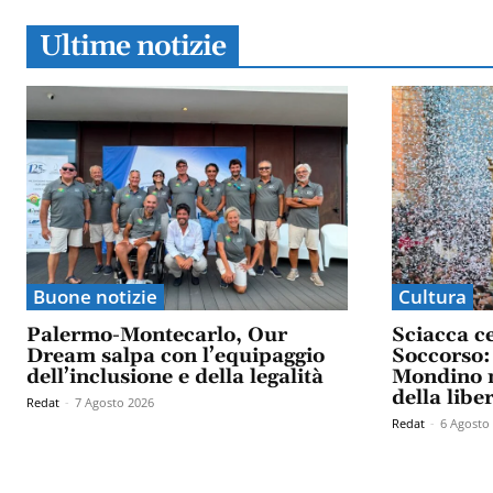
Ultime notizie
Buone notizie
Cultura
Palermo-Montecarlo, Our
Sciacca c
Dream salpa con l’equipaggio
Soccorso: 
dell’inclusione e della legalità
Mondino n
della libe
Redat
-
7 Agosto 2026
Redat
-
6 Agosto