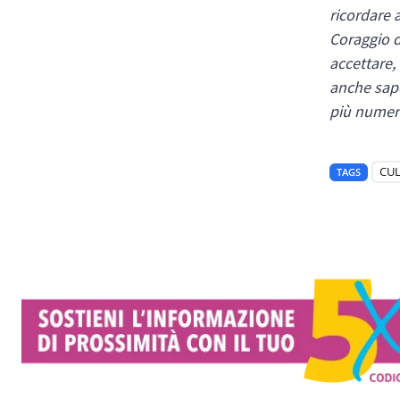
ricordare a
Coraggio di
accettare,
anche sape
più numer
CU
TAGS