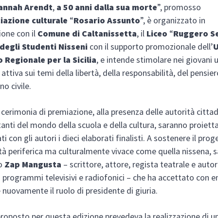
Hannah Arendt
,
a 50 anni dalla sua morte
”, promosso
iazione culturale
“
Rosario Assunto
”, è organizzato in
ione con il
Comune di Caltanissetta
, il
Liceo
“
Ruggero S
degli Studenti Nisseni
con il supporto promozionale dell’
U
o Regionale
per la Sicilia
, e intende stimolare nei giovani 
 attiva sui temi della libertà, della responsabilità, del pensier
o civile.
 cerimonia di premiazione, alla presenza delle autorità cittad
anti del mondo della scuola e della cultura, saranno proietta
con gli autori i dieci elaborati finalisti. A sostenere il prog
ltà periferica ma culturalmente vivace come quella nissena, 
no
Zap Mangusta
– scrittore, attore, regista teatrale e autor
 programmi televisivi e radiofonici – che ha accettato con 
e nuovamente il ruolo di presidente di giuria.
proposto per questa edizione prevedeva la realizzazione di u