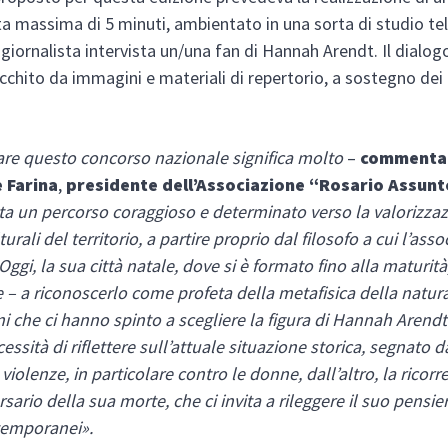
ta massima di 5 minuti, ambientato in una sorta di studio tele
 giornalista intervista un/una fan di Hannah Arendt. Il dialo
icchito da immagini e materiali di repertorio, a sostegno dei
re questo concorso nazionale significa molto
–
commenta
 Farina
,
presidente dell’Associazione “Rosario Assunt
a un percorso coraggioso e determinato verso la valorizzaz
turali del territorio, a partire proprio dal filosofo a cui l’ass
 Oggi, la sua città natale, dove si è formato fino alla maturità,
 – a riconoscerlo come profeta della metafisica della natura
i che ci hanno spinto a scegliere la figura di Hannah Arendt
cessità di riflettere sull’attuale situazione storica, segnato d
violenze, in particolare contro le donne, dall’altro, la ricorr
rsario della sua morte, che ci invita a rileggere il suo pensi
temporanei».