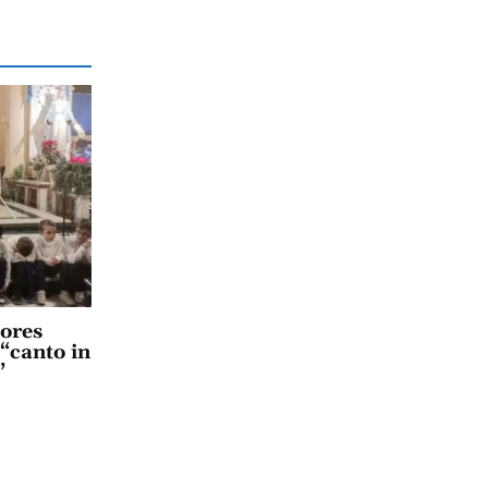
lores
 “canto in
”