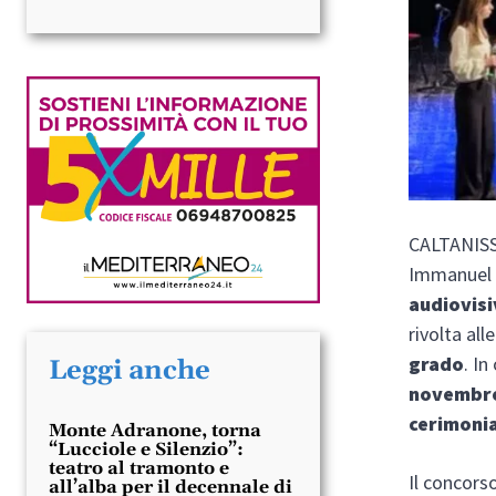
CALTANISSE
Immanuel K
audiovis
rivolta all
grado
. I
Leggi anche
novembr
cerimoni
Monte Adranone, torna
“Lucciole e Silenzio”:
teatro al tramonto e
Il concorso
all’alba per il decennale di