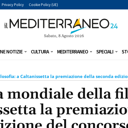
Privacy Policy
Cookie Policy (UE)
Sabato, 8 Agosto 2026
NE NOTIZIE
CULTURA
MEDITERRANEO
SPECIALI
ST
losofia: a Caltanissetta la premiazione della seconda edizi
 mondiale della fil
ssetta la premiazio
izione del concors