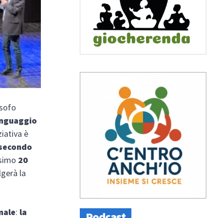
osofo
inguaggio
iziativa è
 secondo
ossimo
20
lgerà la
male
:
la
Podcast