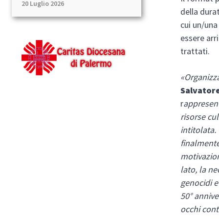
20 Luglio 2026
della dura
cui un/una
essere arr
trattati.
«Organizza
Salvatore
r
appresent
risorse cul
intitolata.
finalmente
motivazion
lato, la ne
genocidi e 
50° annive
occhi con