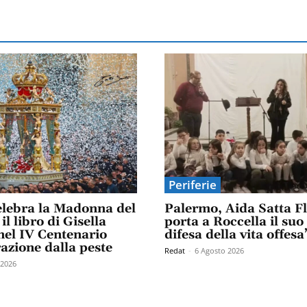
Periferie
elebra la Madonna del
Palermo, Aida Satta F
il libro di Gisella
porta a Roccella il suo
el IV Centenario
difesa della vita offesa
razione dalla peste
Redat
-
6 Agosto 2026
 2026