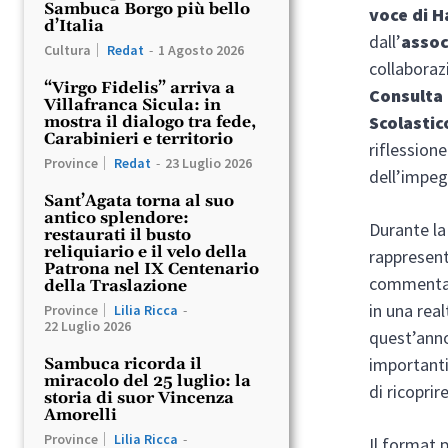
Sambuca Borgo più bello
voce di 
d’Italia
dall’
assoc
Cultura
Redat
-
1 Agosto 2026
collaboraz
“Virgo Fidelis” arriva a
Consulta 
Villafranca Sicula: in
Scolastic
mostra il dialogo tra fede,
Carabinieri e territorio
riflessione
Province
Redat
-
23 Luglio 2026
dell’impegn
Sant’Agata torna al suo
antico splendore:
Durante la
restaurati il busto
reliquiario e il velo della
rappresent
Patrona nel IX Centenario
commentati 
della Traslazione
in una rea
Province
Lilia Ricca
-
22 Luglio 2026
quest’an
importanti
Sambuca ricorda il
miracolo del 25 luglio: la
di ricoprir
storia di suor Vincenza
Amorelli
Province
Lilia Ricca
-
Il format 