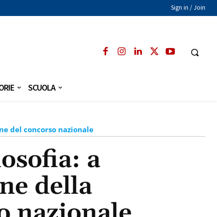
Sign in / Join
ORIE
SCUOLA
one del concorso nazionale
osofia: a
ne della
o nazionale