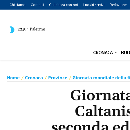
Chi siamo
Contatti
Collabora con noi
I nostri servizi
Redazione
22.5
C
Palermo
CRONACA
BUO
Home
Cronaca
Province
Giornata mondiale della fi
Giornata
Caltani
seconda ed