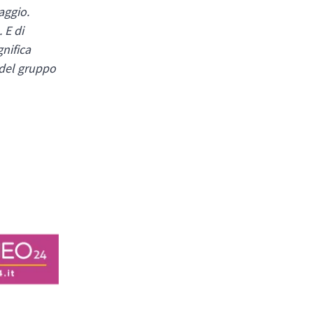
aggio.
 E di
gnifica
 del gruppo