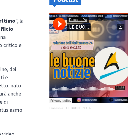
ettimo
”, la
fficio
una
o critico e
ine, dei
ti e
etto, nato
sarà anche
e di
DiocesiPa
·
LE BUONE NOTIZIE
entusiasmo
n video