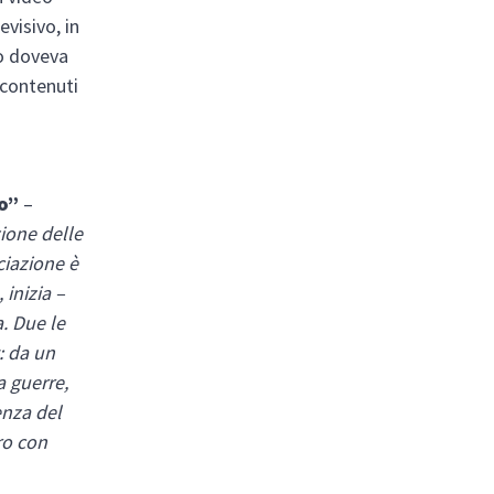
visivo, in
go doveva
 contenuti
o”
–
ione delle
ociazione è
 inizia –
. Due le
: da un
a guerre,
enza del
ero con