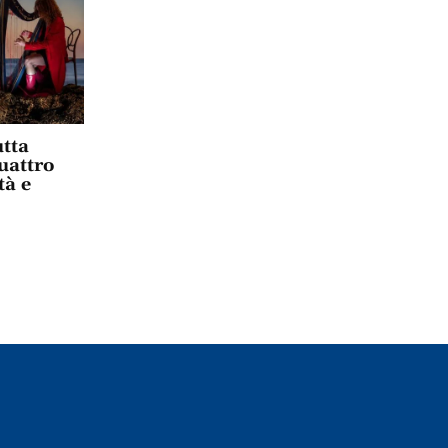
tta
uattro
tà e