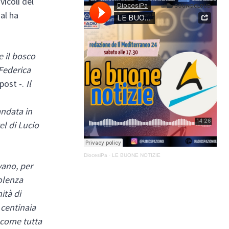
vicoli del
al ha
e il bosco
 Federica
 post -.
Il
andata in
l di Lucio
DiocesiPa
·
LE BUONE NOTIZIE
vano, per
olenza
ità di
e centinaia
ì come tutta