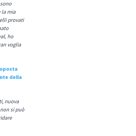
i sono
e la mia
lli provati
nato
al, ho
ran voglia
roposta
nte della
ti, nuova
i non si può
ridare