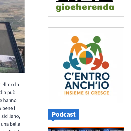
ellato la
edia può
he hanno
o bene i
Podcast
 siciliano,
 una bella