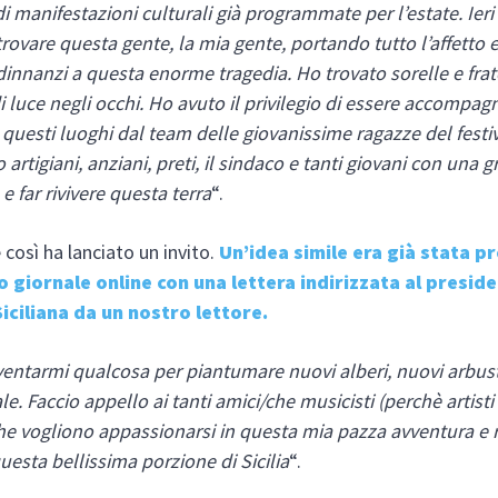
di manifestazioni culturali già programmate per l’estate. Ier
trovare questa gente, la mia gente, portando tutto l’affetto 
dinnanzi a questa enorme tragedia. Ho trovato sorelle e frate
i luce negli occhi. Ho avuto il privilegio di essere accompag
 questi luoghi dal team delle giovanissime ragazze del festiv
artigiani, anziani, preti, il sindaco e tanti giovani con una g
e e far rivivere questa terra
“.
 così ha lanciato un invito.
Un’idea simile era già stata p
o giornale online con una lettera indirizzata al preside
iciliana da un nostro lettore.
ventarmi qualcosa per piantumare nuovi alberi, nuovi arbus
le. Faccio appello ai tanti amici/che musicisti (perchè artist
che vogliono appassionarsi in questa mia pazza avventura e 
questa bellissima porzione di Sicilia
“.