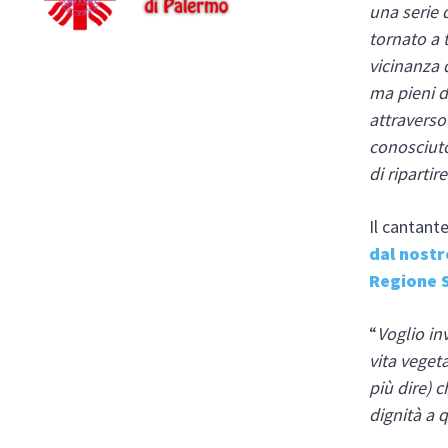
una serie 
tornato a 
vicinanza 
ma pieni d
attraverso
conosciuto 
di ripartir
Il cantante
dal nostr
Regione S
“
Voglio in
vita vegeta
più dire) 
dignità a 