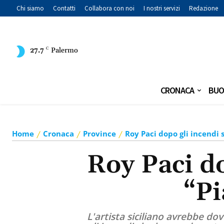
Chi siamo
Contatti
Collabora con noi
I nostri servizi
Redazione
27.7
C
Palermo
CRONACA
BUO
Home
Cronaca
Province
Roy Paci dopo gli incendi 
Roy Paci do
“Pi
L'artista siciliano avrebbe d