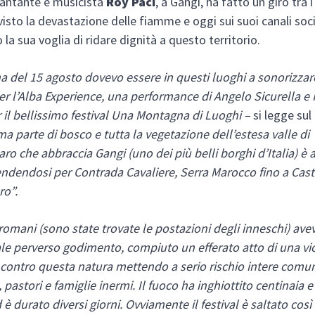
 cantante e musicista
Roy Paci
, a Gangi, ha fatto un giro tra i 
visto la devastazione delle fiamme e oggi sui suoi canali soci
la sua voglia di ridare dignità a questo territorio.
a del 15 agosto dovevo essere in questi luoghi a sonorizzar
er l’Alba Experience, una performance di Angelo Sicurella e
r il bellissimo festival Una Montagna di Luoghi –
si legge sul
ma parte di bosco e tutta la vegetazione dell’estesa valle di
o che abbraccia Gangi (uno dei più belli borghi d’Italia) è 
ndendosi per Contrada Cavaliere, Serra Marocco fino a Caste
ro”.
iromani (sono state trovate le postazioni degli inneschi) ave
le perverso godimento, compiuto un efferato atto di una vi
ontro questa natura mettendo a serio rischio intere comun
, pastori e famiglie inermi. Il fuoco ha inghiottito centinaia 
d è durato diversi giorni. Ovviamente il festival è saltato cos