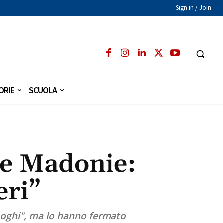
Sign in / Join
ORIE
SCUOLA
lle Madonie:
eri”
uoghi", ma lo hanno fermato