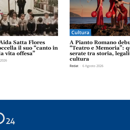
Cultura
Aida Satta Flores
A Pianto Romano debu
ccella il suo “canto in
“Teatro e Memoria”: q
la vita offesa”
serate tra storia, legali
cultura
 2026
Redat
-
6 Agosto 2026