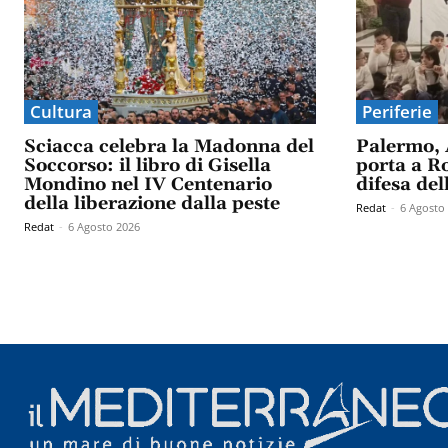
Cultura
Periferie
Sciacca celebra la Madonna del
Palermo, 
Soccorso: il libro di Gisella
porta a Ro
Mondino nel IV Centenario
difesa del
della liberazione dalla peste
Redat
-
6 Agosto
Redat
-
6 Agosto 2026