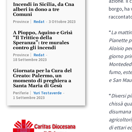
azione. Il
Incendi in Sicilia, da Cna
borgo, ha 
alberi in dono a tre
Comuni
raccontato 
Province
Redat
-
3 Ottobre 2023
“
La mattin
A Pioppo, Aquino e Grisì
“Il Trittico della
Pianette p
Speranza”: tre murales
Aloisio pe
contro gli incendi
Province
Redat
-
giorno pri
18 Settembre 2023
Montededar
Giornata per la Cura del
fumo, este
Creato: Palermo, un
e San Mau
momento di preghiera a
Santa Maria di Gesù
Periferie
Yuri Testaverde
-
“
Diversi p
1 Settembre 2023
chissà qua
disumana c
agricoltori
di ettari e