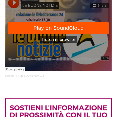
DiocesiPa
·
LE BUONE NOTIZIE