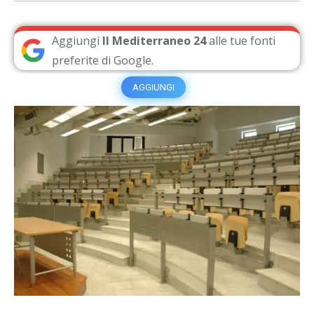
Aggiungi
Il Mediterraneo 24
alle tue fonti
preferite di Google.
AGGIUNGI