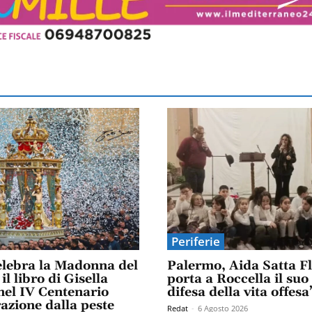
Periferie
elebra la Madonna del
Palermo, Aida Satta F
il libro di Gisella
porta a Roccella il suo
el IV Centenario
difesa della vita offesa
razione dalla peste
Redat
-
6 Agosto 2026