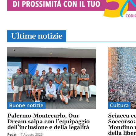
Ultime notizie
Buone notizie
Cultura
Palermo-Montecarlo, Our
Sciacca c
Dream salpa con l’equipaggio
Soccorso: 
dell’inclusione e della legalità
Mondino n
della libe
Redat
-
7 Agosto 2026