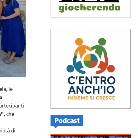
la, le
a
artecipanti
à”
, che
Podcast
lità di