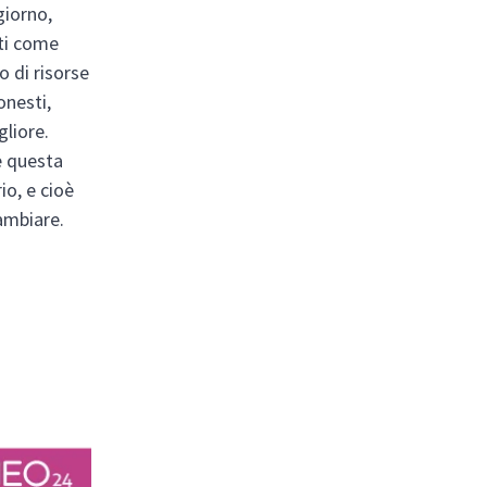
giorno,
nti come
o di risorse
onesti,
gliore.
e questa
io, e cioè
ambiare.