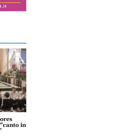
lores
 “canto in
”