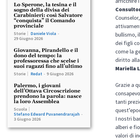
arricchire
Lo Sperone, la tesina e il
Consultor
sogno della divisa dei
Carabinieri: così Salvatore
Counselor,
“conquista” il Comando
attivament
provinciale
Storie
Daniele Viola
-
bullismo, i
29 Giugno 2026
dei figli co
Giovanna, Pirandello e il
come la ges
dono del tempo: la
diritto all
professoressa che scelse i
suoi ragazzi fino all’ultimo
Mariella 
Storie
Redat
-
9 Giugno 2026
Grazie a q
Palermo, i giovani
dell’Ottava Circoscrizione
consapevol
prendono la parola: nasce
tanti prezi
la loro Assemblea
Scuola
quest’epoc
Stefano Edward Puvanendrarajah
-
I nostri b
3 Giugno 2026
alberi e fi
valori di 