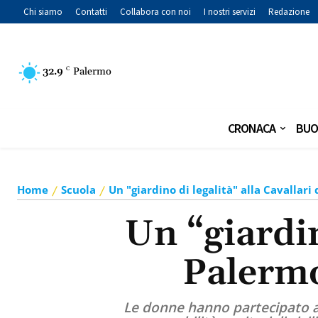
Chi siamo
Contatti
Collabora con noi
I nostri servizi
Redazione
32.9
C
Palermo
CRONACA
BUO
Home
Scuola
Un "giardino di legalità" alla Cavalla
Un “giardin
Palerm
Le donne hanno partecipato a 