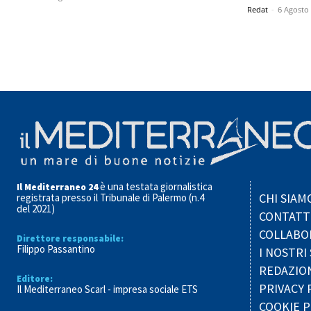
Redat
-
6 Agosto
è una testata giornalistica
Il Mediterraneo 24
CHI SIAM
registrata presso il Tribunale di Palermo (n.4
del 2021)
CONTATT
COLLABO
Direttore responsabile:
Filippo Passantino
I NOSTRI 
REDAZIO
Editore:
PRIVACY 
Il Mediterraneo Scarl - impresa sociale ETS
COOKIE P