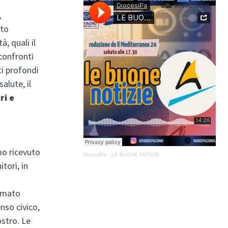
,
ato
, quali il
 confronti
i profondi
salute, il
ri e
mo ricevuto
DiocesiPa
·
LE BUONE NOTIZIE
itori, in
tumato
enso civico,
ostro. Le