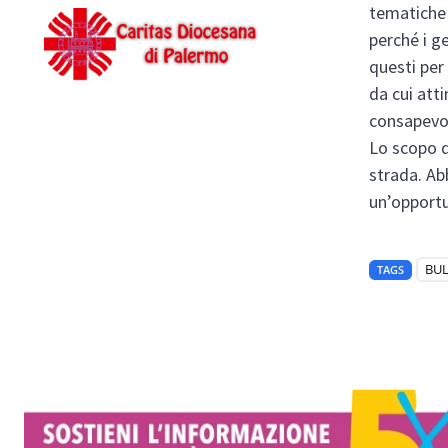
tematiche 
perché i g
questi per
da cui atti
consapevol
Lo scopo d
strada. Ab
un’opportu
BU
TAGS