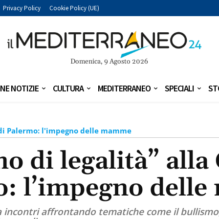
Privacy Policy
Cookie Policy (UE)
Domenica, 9 Agosto 2026
NE NOTIZIE
CULTURA
MEDITERRANEO
SPECIALI
ST
ri di Palermo: l'impegno delle mamme
o di legalità” alla 
o: l’impegno dell
incontri affrontando tematiche come il bullismo, 