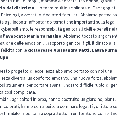
 i nostri ruoli di mogli, mamme e soprattutto donne, grazie al
io dei diritti MIF
, un team multidisciplinare di Pedagogisti
 Psicologi, Avvocati e Mediatori familiari. Abbiamo partecip
e agli incontri affrontando tematiche importanti sulla legalità
l cyberbullismo, le responsabilità genitoriali civili e penali nei
n l’
avvocato Maria Tarantino
. Abbiamo toccato argoment
tione delle emozioni, il rapporto genitori figli, il diritto alla 
a felicità con le
dottoresse Alessandra Patti, Laura Furna
Lupo
.
uesto progetto di eccellenza abbiamo portato con noi una
ezza diversa, un conforto emotivo, una nuova forza, abbia
osi strumenti per portare avanti il nostro difficile ruolo di gen
a così complicata.
ambini, agricoltori in erba, hanno costruito un giardino, pian
ori colorati, hanno contribuito a seminare legalità, diritto e s
inestimabile importanza soprattutto in un territorio come il n