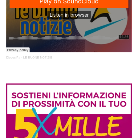
DiocesiPa
·
LE BUONE NOTIZIE