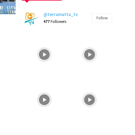
@terramatta_tv
Follow
477
Followers