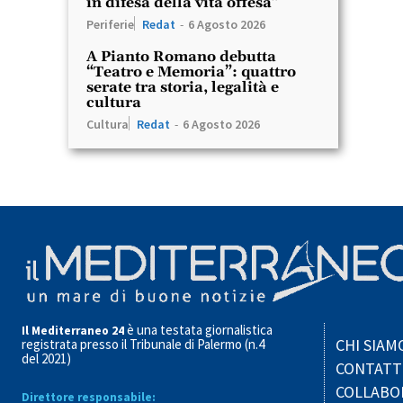
in difesa della vita offesa”
Periferie
Redat
-
6 Agosto 2026
A Pianto Romano debutta
“Teatro e Memoria”: quattro
serate tra storia, legalità e
cultura
Cultura
Redat
-
6 Agosto 2026
è una testata giornalistica
Il Mediterraneo 24
CHI SIAM
registrata presso il Tribunale di Palermo (n.4
del 2021)
CONTATT
COLLABO
Direttore responsabile: