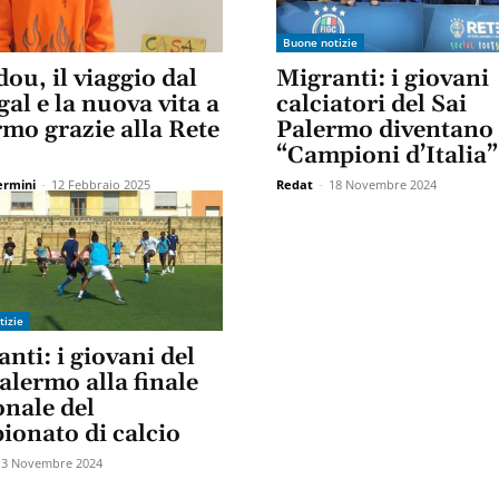
Buone notizie
ou, il viaggio dal
Migranti: i giovani
al e la nuova vita a
calciatori del Sai
mo grazie alla Rete
Palermo diventano
“Campioni d’Italia”
ermini
-
12 Febbraio 2025
Redat
-
18 Novembre 2024
tizie
nti: i giovani del
alermo alla finale
onale del
ionato di calcio
13 Novembre 2024