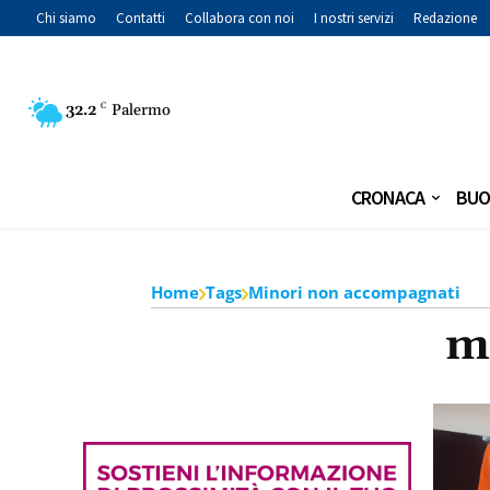
Chi siamo
Contatti
Collabora con noi
I nostri servizi
Redazione
32.2
C
Palermo
CRONACA
BUO
Home
Tags
Minori non accompagnati
m