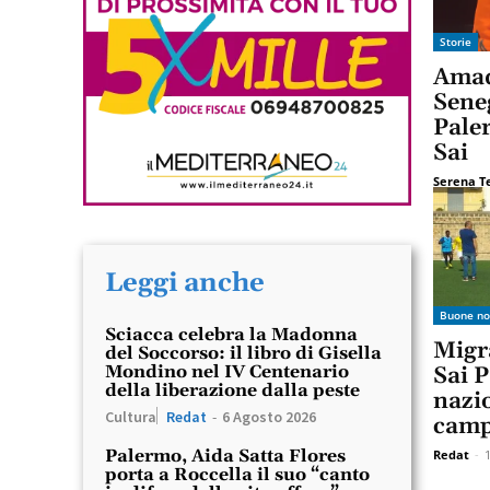
Storie
Amad
Seneg
Paler
Sai
Serena T
Leggi anche
Buone no
Sciacca celebra la Madonna
Migra
del Soccorso: il libro di Gisella
Mondino nel IV Centenario
Sai P
della liberazione dalla peste
nazi
Cultura
Redat
-
6 Agosto 2026
camp
Palermo, Aida Satta Flores
Redat
-
porta a Roccella il suo “canto